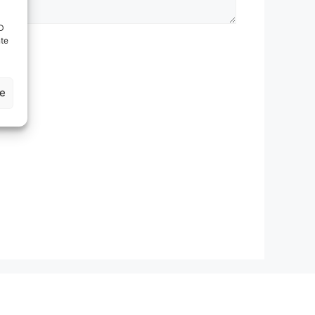
ID
nte
ze