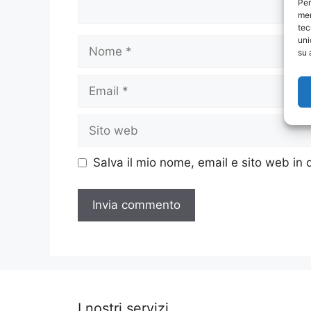
Per
mem
tec
uni
Nome
su 
Email
Sito
web
Salva il mio nome, email e sito web in
I nostri servizi