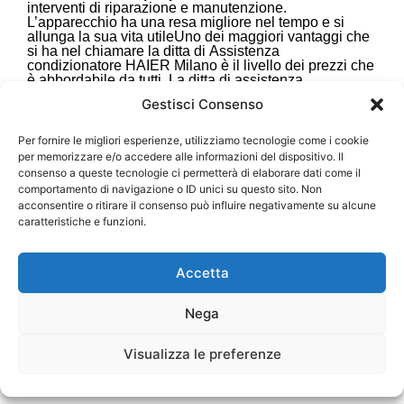
interventi di riparazione e manutenzione.
L’apparecchio ha una resa migliore nel tempo e si
allunga la sua vita utile
Uno dei maggiori vantaggi che
si ha nel chiamare la ditta di Assistenza
condizionatore HAIER Milano è il livello dei prezzi che
è abbordabile da tutti. La ditta di assistenza
condizionatori
Milano ha deciso di mantenere bassi
Gestisci Consenso
e fissi i prezzi e le tariffe negli ultimi anni, così che
tutti possano avere accesso al servizio e
permettersi un intervento di tipo professionale senza
Per fornire le migliori esperienze, utilizziamo tecnologie come i cookie
andare in bolletta alla fine del mese. La ditta
per memorizzare e/o accedere alle informazioni del dispositivo. Il
di Assistenza condizionatore Haier propone il miglior
consenso a queste tecnologie ci permetterà di elaborare dati come il
rapporto qualità prezzo, poiché non è possibile trovare
comportamento di navigazione o ID unici su questo sito. Non
un’altra ditta concorrente
che sia in grado di fornire
acconsentire o ritirare il consenso può influire negativamente su alcune
un servizio di qualità superiore a un prezzo minore.
caratteristiche e funzioni.
Link Utili:
Accetta
Etimologia della
Nega
parola
Condizionatore
(Wikipdia)
Visualizza le preferenze
Utilità del
Condizionatore
(Wikipedia)