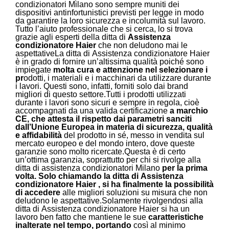
condizionatori Milano sono sempre muniti dei
dispositivi antinfortunistici previsti per legge in modo
da garantire la loro sicurezza e incolumità sul lavoro.
Tutto l’aiuto professionale che si cerca, lo si trova
grazie agli esperti della ditta di
Assistenza
condizionatore Haier
che non deludono mai le
aspettativeLa ditta di Assistenza condizionatore Haier
è in grado di fornire un’altissima qualità poiché sono
impiegate
molta cura e attenzione nel selezionare i
pr
odotti, i materiali e i macchinari da utilizzare durante
i lavori. Questi sono, infatti, forniti solo dai brand
migliori di questo settore.
Tutti i prodotti utilizzati
durante i lavori sono sicuri e sempre in regola, cioè
accompagnati da una valida certificazione
a marchio
CE, che attesta il rispetto dai parametri sanciti
dall’Unione Europea in materia di sicurezza, qualità
e affidabilità
del prodotto in sé, messo in vendita sul
mercato europeo e del mondo intero, dove queste
garanzie sono molto ricercate.
Questa è di certo
un’ottima garanzia, soprattutto per chi si rivolge alla
ditta di assistenza condizionatori Milano
per la prima
volta. Solo chiamando la ditta di
Assistenza
condizionatore Haier , si ha finalmente la possibilità
di accedere
alle migliori soluzioni su misura che non
deludono le aspettative.Solamente rivolgendosi alla
ditta di Assistenza condizionatore Haier si ha un
lavoro ben fatto che mantiene le sue
caratteristiche
inalterate nel tempo, portando
così al minimo