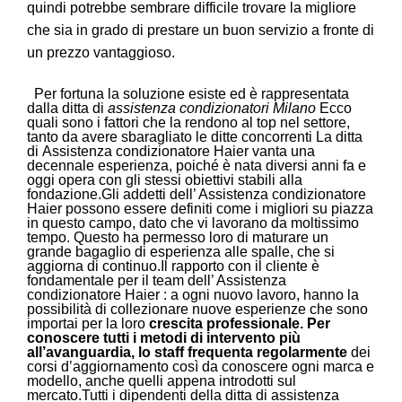
quindi potrebbe sembrare difficile trovare la migliore
che sia in grado di prestare un buon servizio a fronte di
un prezzo vantaggioso.
Per fortuna la soluzione esiste ed è rappresentata
dalla ditta di
assistenza condizionatori Milano
Ecco
quali sono i fattori che la rendono al top nel settore,
tanto da avere sbaragliato le ditte concorrenti La ditta
di Assistenza condizionatore Haier vanta una
decennale esperienza, poiché è nata diversi anni fa e
oggi opera con gli stessi obiettivi stabili alla
fondazione.Gli addetti dell’ Assistenza condizionatore
Haier possono essere definiti come i migliori su piazza
in questo campo, dato che vi lavorano da moltissimo
tempo. Questo ha permesso loro di maturare un
grande bagaglio di esperienza alle spalle, che si
aggiorna di continuo.
Il rapporto con il cliente è
fondamentale per il team dell’ Assistenza
condizionatore Haier : a ogni nuovo lavoro, hanno la
possibilità di collezionare nuove esperienze che sono
importai per la loro
crescita professionale. Per
conoscere tutti i metodi di intervento più
all’avanguardia, lo staff frequenta regolarmente
dei
corsi d’aggiornamento così da conoscere ogni marca e
modello, anche quelli appena introdotti sul
mercato.Tutti i dipendenti della ditta di assistenza