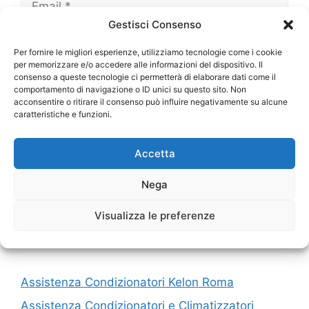
Gestisci Consenso
Sito
Per fornire le migliori esperienze, utilizziamo tecnologie come i cookie
web
per memorizzare e/o accedere alle informazioni del dispositivo. Il
Salva il mio nome, email e sito web in questo
consenso a queste tecnologie ci permetterà di elaborare dati come il
comportamento di navigazione o ID unici su questo sito. Non
browser per la prossima volta che
acconsentire o ritirare il consenso può influire negativamente su alcune
commento.
caratteristiche e funzioni.
Accetta
Nega
Visualizza le preferenze
I nostri servizi
Assistenza Condizionatori Kelon Roma
Assistenza Condizionatori e Climatizzatori